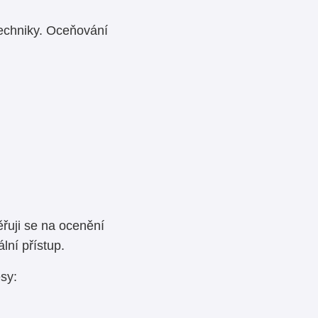
echniky. Oceňování
řuji se na ocenění
ní přístup.
sy: